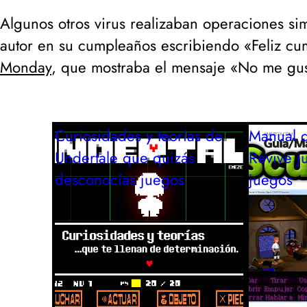
Algunos otros virus realizaban operaciones si
autor en su cumpleaños escribiendo «Feliz cump
Monday
, que mostraba el mensaje «No me gust
Curiosidades y teorías de
Manual 
Undertale que quizás
Revive j
desconocías
juegos
juegos