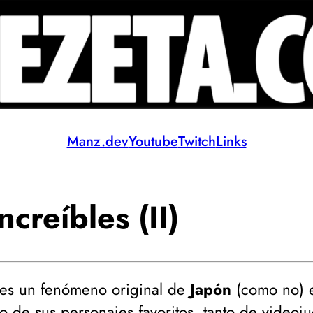
Manz.dev
Youtube
Twitch
Links
creíbles (II)
 es un fenómeno original de
Japón
(
como no
) 
o de sus personajes favoritos, tanto de videoj