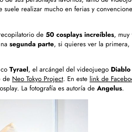
e suele realizar mucho en ferias y convencione
recopilatorio de
50 cosplays increíbles
, muy 
 una
segunda parte
, si quieres ver la primera,
ico
Tyrael
, el arcángel del videojuego
Diablo 
fe de
Neo Tokyo Project
. En este
link de Facebo
cosplay. La fotografía es autoría de
Angelus
.