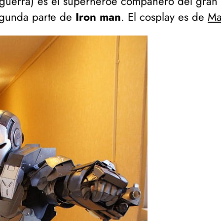
guerra
) es el superhéroe compañero del gran
egunda parte de
Iron man
. El cosplay es de
Ma