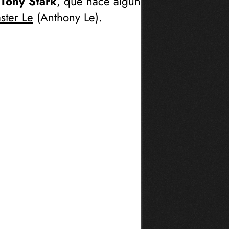
Tony Stark
, que hace algún
ster Le
(
Anthony Le
).