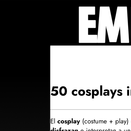
50 cosplays in
El
cosplay
(
costume + play
)
disfrazan
e interpretan a un