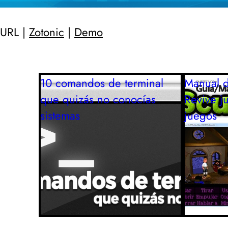
URL |
Zotonic
|
Demo
10 comandos de terminal
Manual 
que quizás no conocías
Revive j
sistemas
juegos