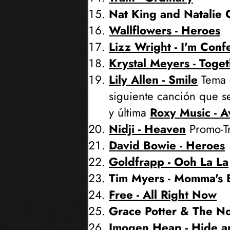
Nat King and Natalie C
Wallflowers - Heroes
Lizz Wright - I'm Confe
Krystal Meyers - Toge
Lily Allen - Smile
Tema q
siguiente canción que se
y última
Roxy Music - A
Nidji - Heaven
Promo-Tr
David Bowie - Heroes
Goldfrapp - Ooh La La
Tim Myers - Momma's 
Free - All Right Now
Grace Potter & The No
Imogen Heap - Hide a