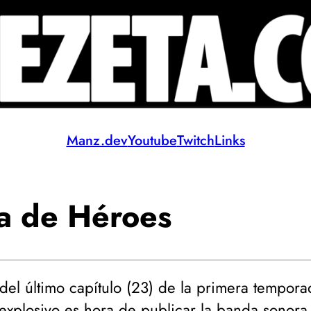
Manz.dev
Youtube
Twitch
Links
a de Héroes
del último capítulo (
23
) de la primera tempora
explosivo
es hora de publicar la banda sonora 