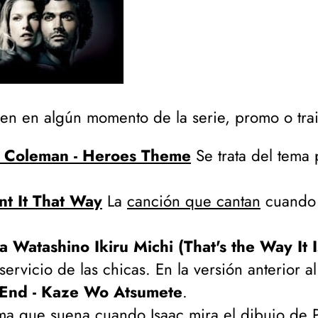
en en algún momento de la serie, promo o trai
 Coleman - Heroes Theme
Se trata del tema p
nt It That Way
La
canción que cantan
cuando 
 Watashino Ikiru Michi (That's the Way It I
 servicio de las chicas. En la versión anterior al
End - Kaze Wo Atsumete
.
a que suena cuando Isaac mira el dibujo de Pe