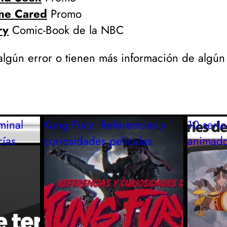
one Cared
Promo
ry
Comic-Book de la NBC
 algún error o tienen más información de algú
minal
Kung Fury: Referencias y
10 serie
ías
curiosidades
peliculas
animado