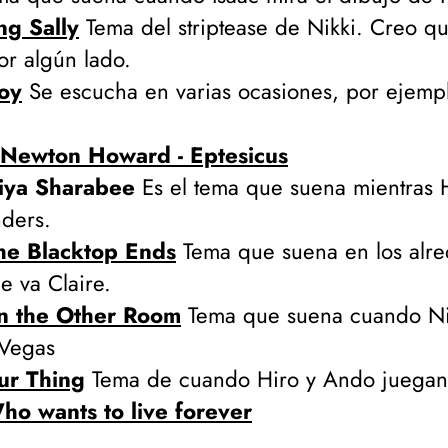
ng Sally
Tema del striptease de Nikki. Creo q
r algún lado.
Joy
Se escucha en varias ocasiones, por ejemplo
Newton Howard - Eptesicus
Giya Sharabee
Es el tema que suena mientras 
ders.
he Blacktop Ends
Tema que suena en los alre
ue va Claire.
 in the Other Room
Tema que suena cuando Nik
 Vegas
ur Thing
Tema de cuando Hiro y Ando juegan a
ho wants to live forever