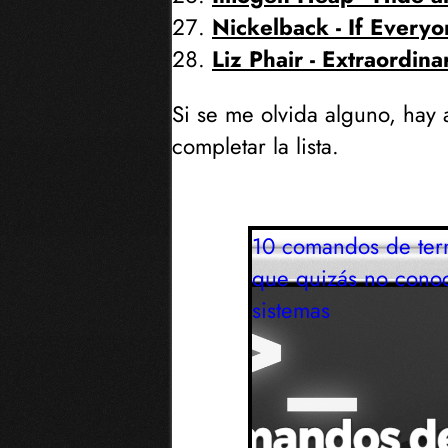
Nickelback - If Every
Liz Phair - Extraordina
Si se me olvida alguno, hay
completar la lista.
10 comandos de ter
que quizás no conoc
sistemas