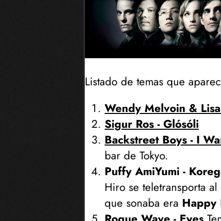
Listado de temas que aparec
Wendy Melvoin & Lisa
Sigur Ros - Glósóli
Backstreet Boys - I Wa
bar de Tokyo.
Puffy AmiYumi - Korega
Hiro se teletransporta al
que sonaba era
Happy 
Rogue Wave - Eyes
Tem