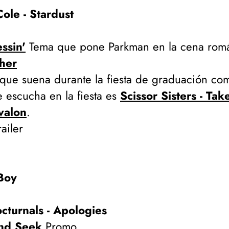
ole - Stardust
ssin'
Tema que pone Parkman en la cena romá
ther
ue suena durante la fiesta de graduación com
 escucha en la fiesta es
Scissor Sisters - T
valon
.
ailer
Boy
cturnals - Apologies
nd Seek
Promo