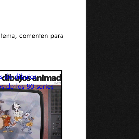
n tema, comenten para
s de dibujos
s de los 80
series