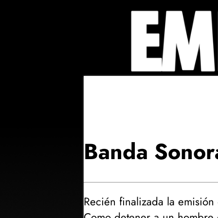
Banda Sonor
Recién finalizada la emisión 
Como detener a un hombre 