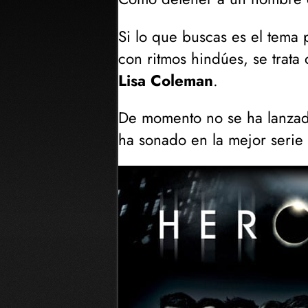
Si lo que buscas es el tema 
con ritmos hindúes, se trata
Lisa Coleman
.
De momento no se ha lanza
ha sonado en la mejor serie