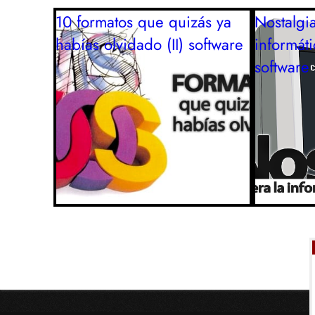
10 formatos que quizás ya
Nostalgia
habías olvidado (II)
software
informát
software