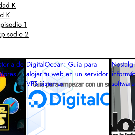
udad K
ad K
pisodio 1
Episodio 2
toria de
DigitalOcean: Guía para
Nostalgi
adores
alojar tu web en un servidor
informát
VPS
sistemas
software