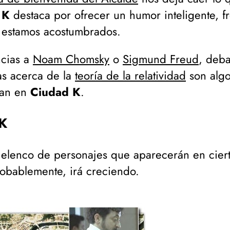
 K
destaca por ofrecer un humor inteligente, fr
 estamos acostumbrados.
ncias a
Noam Chomsky
o
Sigmund Freud
, deba
as acerca de la
teoría de la relatividad
son algo
pan en
Ciudad K
.
 K
n elenco de personajes que aparecerán en cier
robablemente, irá creciendo.