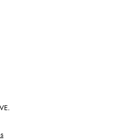
VE.
es