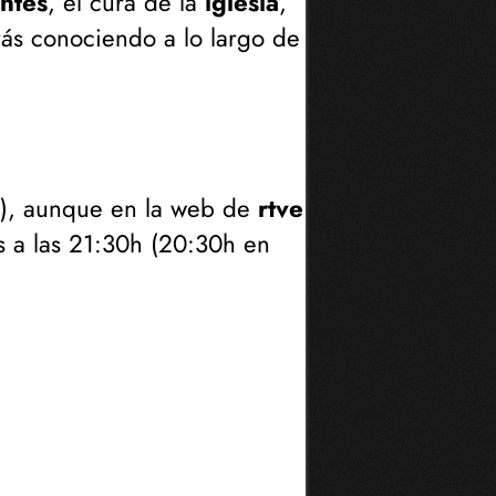
entes
, el cura de la
iglesia
,
ás conociendo a lo largo de
), aunque en la web de
rtve
 a las 21:30h (
20:30h en