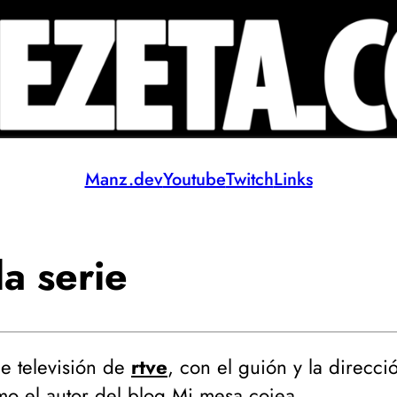
Manz.dev
Youtube
Twitch
Links
a serie
e televisión de
rtve
, con el guión y la direcci
o el autor del blog
Mi mesa cojea
.