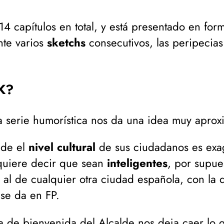
4 capítulos en total, y está presentado en for
nte varios
sketchs
consecutivos, las peripecias
 K?
ta serie humorística nos da una idea muy aprox
nde el
nivel cultural
de sus ciudadanos es exa
 quiere decir que sean
inteligentes
, por supue
ar al de cualquier otra ciudad española, con la
se da en FP.
ta de bienvenida del Alcalde
nos deja caer lo q