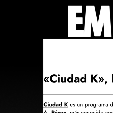
«Ciudad K», l
Ciudad K
es un programa d
A. Pérez
, más conocido com