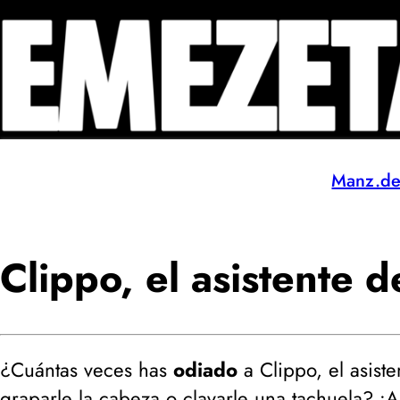
Manz.d
Clippo, el asistente d
¿Cuántas veces has
odiado
a Clippo, el asist
graparle la cabeza o clavarle una tachuela? ¡