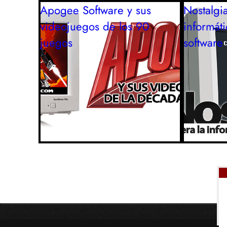
Apogee Software y sus
Nostalgia
videojuegos de los 90
informát
juegos
software