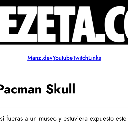
Manz.dev
Youtube
Twitch
Links
Pacman Skull
si fueras a un museo y estuviera expuesto est