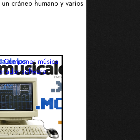
o un cráneo humano y varios
s: Componer música
enador
software