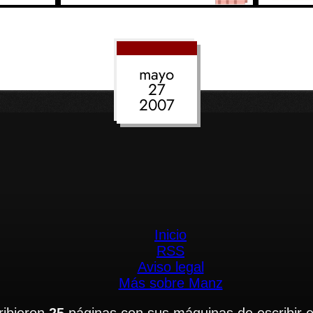
mayo
27
2007
Inicio
RSS
Aviso legal
Más sobre Manz