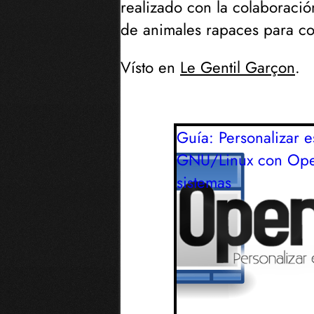
realizado con la colaboraci
de animales rapaces para c
Vísto en
Le Gentil Garçon
.
Guía: Personalizar es
GNU/Linux con Op
sistemas