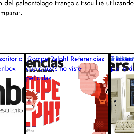
ón del paleontólogo
François Escuillié
utilizand
omparar.
critorio
¡Rompe Ralph! Referencias
Tracker
enbox
que quizás no viste
por ord
peliculas