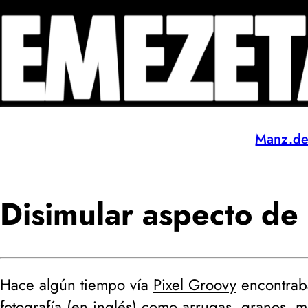
Manz.d
Disimular aspecto de 
Hace algún tiempo vía
Pixel Groovy
encontrab
fotografía
(
en inglés
) como arrugas, granos, 