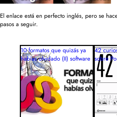
El enlace está en perfecto inglés, pero se ha
pasos a seguir.
10 formatos que quizás ya
42 curio
habías olvidado (II)
software
sobre Por