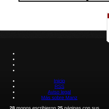
Inicio
RSS
Aviso legal
Más sobre Manz
28
monos escribieron
25
páginas con sus