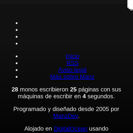
Inicio
RSS
Aviso legal
Más sobre Manz
28
monos escribieron
25
páginas con sus
máquinas de escribir en
4
segundos.
Programado y diseñado desde 2005 por
ManzDev
.
Alojado en
DigitalOcean
usando