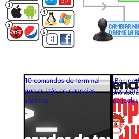
10 comandos de terminal
¡Rompe R
que quizás no conocías
que quiz
sistemas
peliculas