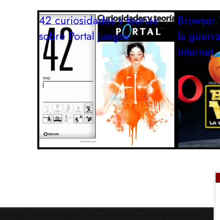
42 curiosidades y teorías
Browser 
sobre Portal
juegos
la guerr
internet