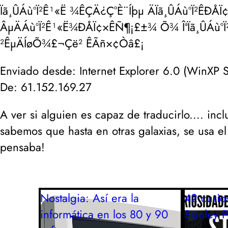
Ïã¸ÛÁùºÏ²Ê¹«Ë ¾ÊÇÄ¿Ç°È¨Íþµ ÄÏã¸ÛÁùºÏ²ÊÐ
ÂµÄÁùºÏ²Ê¹«Ë¾ÐÅÏ¢×ÊÑ¶¡£±¾ Õ¾ ÎªÏã¸ÛÁùºÏ
²ÊµÄÍøÕ¾£¬Çë² ÊÃñ×¢Òâ£¡
Enviado desde:
Internet Explorer 6.0 (WinXP 
De:
61.152.169.27
A ver si alguien es capaz de traducirlo.... incl
sabemos que hasta en otras galaxias, se usa el
pensaba!
Nostalgia: Así era la
42 curio
informática en los 80 y 90
Stanley 