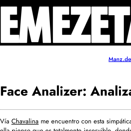
Manz.d
Face Analizer: Analiz
Vía
Chavalina
me encuentro con esta simpática 
ella pienso que es totalmente inservible, don