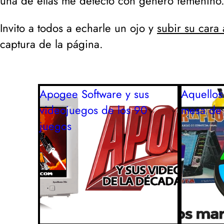
una de ellas me detectó con genero femenino.
Invito a todos a echarle un ojo y
subir su cara 
captura de la página.
Apogee Software y sus
Aquellos
videojuegos de los 90
mesa de
juegos