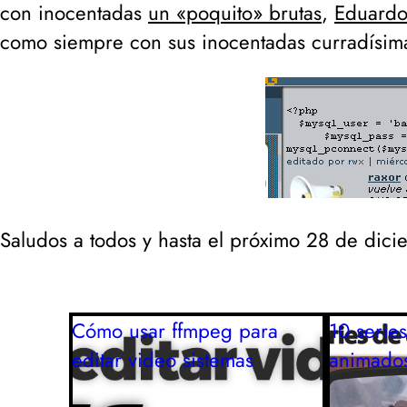
con inocentadas
un «poquito» brutas
,
Eduardo 
como siempre con sus inocentadas curradísima
Saludos a todos y hasta el próximo 28 de dici
Cómo usar ffmpeg para
10 serie
editar video
sistemas
animados