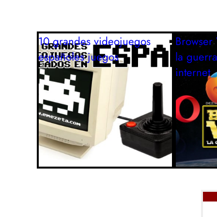
10 grandes videojuegos
Browser 
españoles
juegos
la guerr
internet