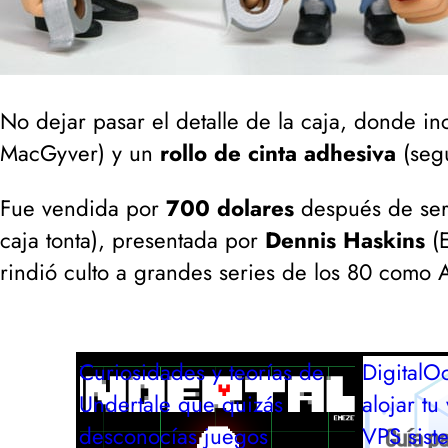
No dejar pasar el detalle de la caja, donde i
MacGyver
) y un
rollo de cinta adhesiva
(
seg
Fue vendida por
700 dolares
después de ser
caja tonta
), presentada por
Dennis Haskins
(
rindió culto a grandes series de los 80 como 
Curiosidades y teorías de
DigitalO
Undertale que quizás
alojar t
desconocías
juegos
VPS
sist