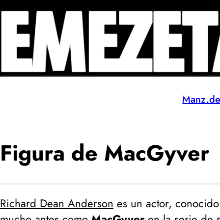
Manz.d
Figura de MacGyver
Richard Dean Anderson
es un actor, conocid
mucho antes como
MacGyver
en la serie de