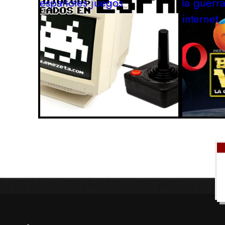
españoles
juegos
la guerr
internet