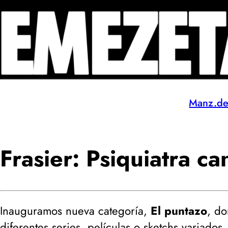
Manz.d
Frasier: Psiquiatra ca
Inauguramos nueva categoría,
El puntazo
, d
diferentes series, películas o sketchs variados