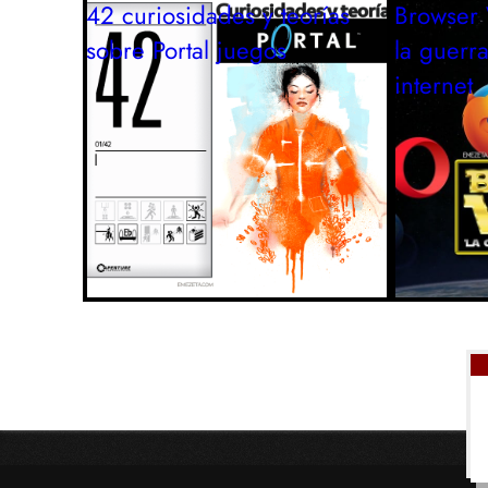
42 curiosidades y teorías
Browser 
sobre Portal
juegos
la guerr
internet