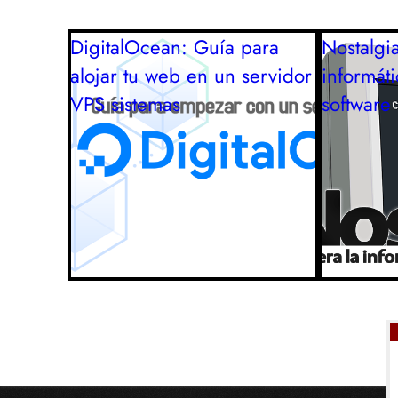
DigitalOcean: Guía para
Nostalgia
alojar tu web en un servidor
informát
VPS
sistemas
software