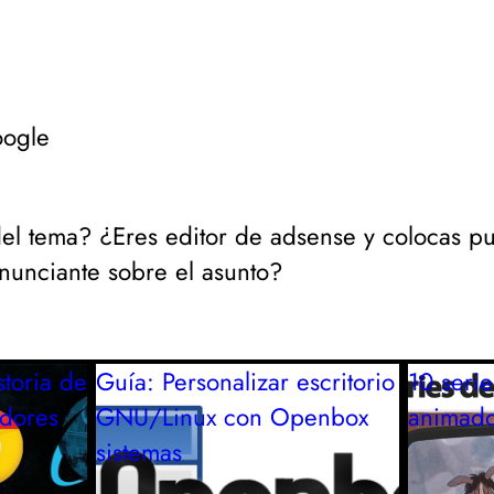
oogle
del tema? ¿Eres editor de adsense y colocas pu
nunciante sobre el asunto?
toria de
Guía: Personalizar escritorio
10 serie
adores
GNU/Linux con Openbox
animado
sistemas