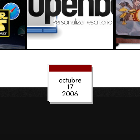
octubre
17
2006