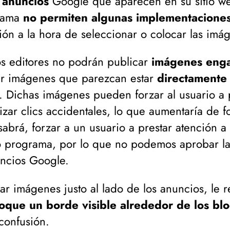
 anuncios
Google que aparecen en su sitio we
grama
no permiten algunas implementacione
ión a la hora de seleccionar o colocar las imá
os editores no podrán publicar
imágenes eng
zar imágenes que parezcan estar
directamente 
. Dichas imágenes pueden forzar al usuario a p
izar clics accidentales, lo que aumentaría de for
abrá, forzar a un usuario a prestar atención a
tro programa, por lo que no podemos aprobar l
uncios Google.
ar imágenes justo al lado de los anuncios, le
oque un borde visible alrededor de los bl
 confusión.