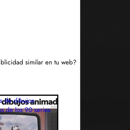
blicidad similar en tu web?
s de dibujos
s de los 90
series