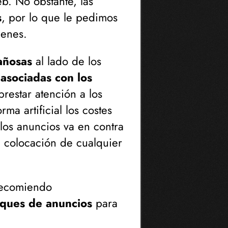
b. No obstante, las
s
, por lo que le pedimos
genes.
añosas
al lado de los
asociadas con los
restar atención a los
ma artificial los costes
 los anuncios va en contra
a colocación de cualquier
 recomiendo
oques de anuncios
para