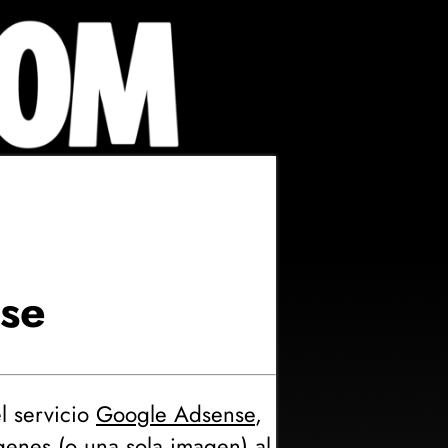
nse
l servicio
Google Adsense
,
genes (
o una sola imagen
) al