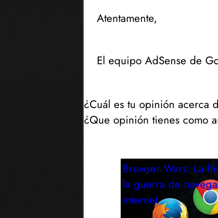
Atentamente,
El equipo AdSense de G
¿Cuál es tu opinión acerca 
¿Que opinión tienes como a
Browser Wars: La his
la guerra de naveg
internet