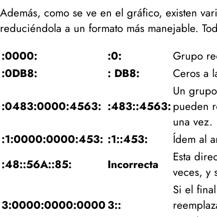
Además, como se ve en el gráfico, existen var
reduciéndola a un formato más manejable. Toda
:0000:
:0:
Grupo re
:0DB8:
: DB8:
Ceros a l
Un grupo 
:0483:0000:4563:
:483::4563:
pueden re
una vez.
:1:0000:0000:453:
:1::453:
Ídem al a
Esta dire
:48::56A::85:
Incorrecta
veces, y 
Si el fin
3:0000:0000:0000
3::
reemplaz