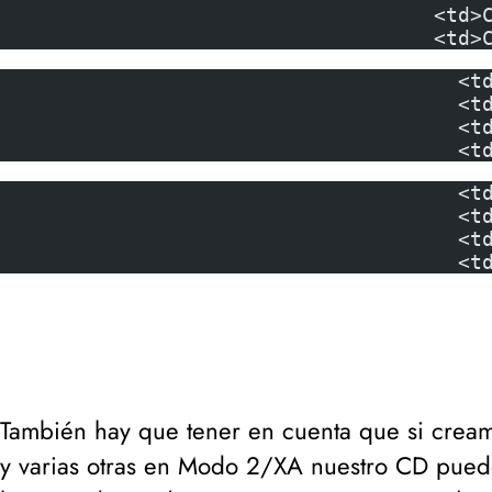
<td>
<td>
<t
<t
<t
<t
<t
<t
<t
<t
También hay que tener en cuenta que si cream
y varias otras en
Modo 2/XA
nuestro CD puede