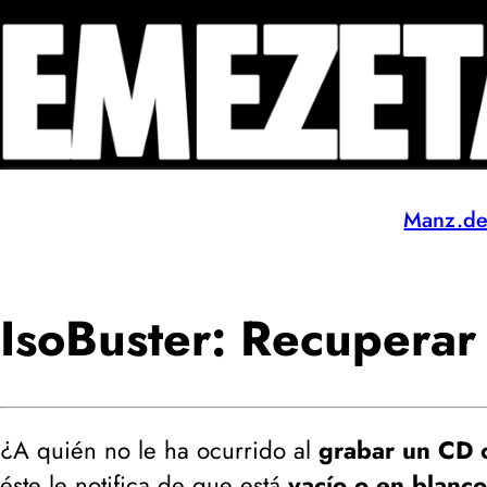
Manz.d
IsoBuster: Recupera
¿A quién no le ha ocurrido al
grabar un CD 
éste le notifica de que está
vacío o en blanco