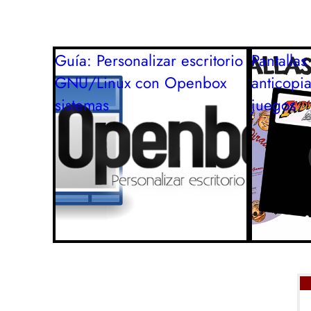
Guía: Personalizar escritorio
Pantalla
GNU/Linux con Openbox
anticopi
sistemas
juegos