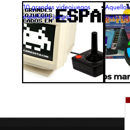
10 grandes videojuegos
Aquellos
españoles
juegos
mesa de