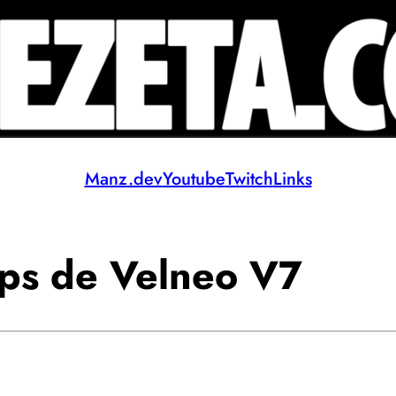
Manz.dev
Youtube
Twitch
Links
ps de Velneo V7