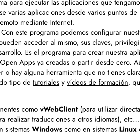
ama para ejecutar las aplicaciones que tengamo
rse varias aplicaciones desde varios puntos d
remoto mediante Internet.
. Con este programa podemos configurar nuestr
ueden acceder al mismo, sus claves, privilegios
sarrollo. Es el programa para crear nuestra ap
 Open Apps ya creadas o partir desde cero. Aún
der o hay alguna herramienta que no tienes cla
odo tipo de
tutoriales
y
vídeos de formación
, q
ponentes como
vWebClient
(
para utilizar direc
ra realizar traducciones a otros idiomas
), etc.
n sistemas
Windows
como en sistemas
Linux