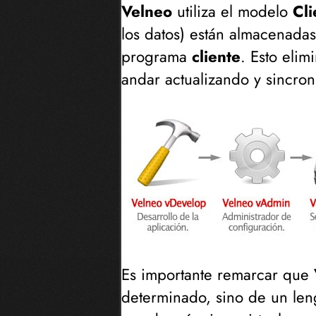
Velneo
utiliza el modelo
Cl
los datos
) están almacenada
programa
cliente
. Esto elim
andar actualizando y sincro
Es importante remarcar que
determinado, sino de un len