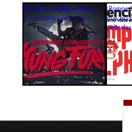
Kung Fury: Referencias y
¡Rompe R
curiosidades
peliculas
que quiz
peliculas