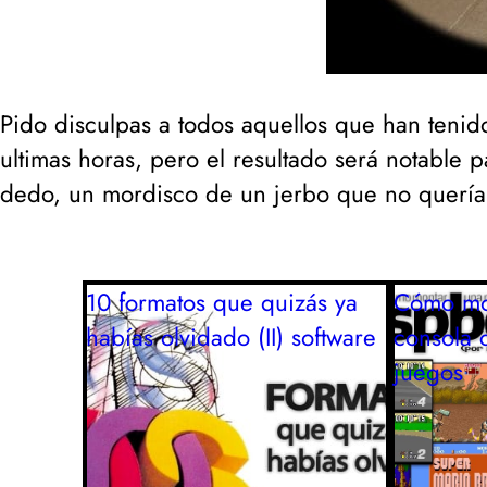
Pido disculpas a todos aquellos que han teni
ultimas horas, pero el resultado será notable 
dedo, un
mordisco
de un jerbo que no quería
10 formatos que quizás ya
Cómo mo
habías olvidado (II)
software
consola 
juegos