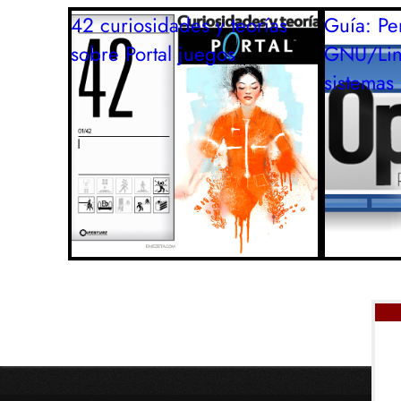
42 curiosidades y teorías
Guía: Per
sobre Portal
juegos
GNU/Lin
sistemas