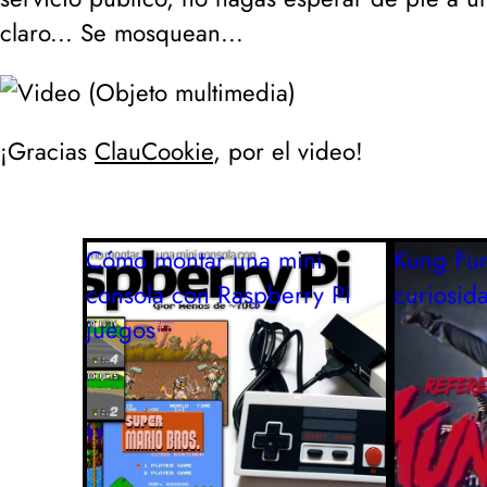
claro... Se mosquean...
¡Gracias
ClauCookie
, por el video!
Cómo montar una mini
Kung Fur
consola con Raspberry Pi
curiosid
juegos