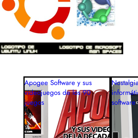
Apogee Software y sus
Nostalgia
videojuegos de los 90
informát
juegos
software