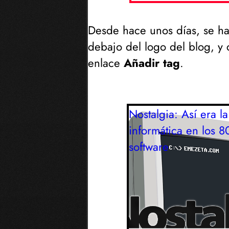
Desde hace unos días, se 
debajo del logo del blog, y 
enlace
Añadir tag
.
Nostalgia: Así era la
informática en los 8
software