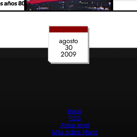
agosto
30
2009
Inicio
RSS
Aviso legal
Más sobre Manz