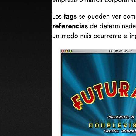
Los
tags
se pueden ver com
referencias
de determinadas 
un modo más ocurrente e in