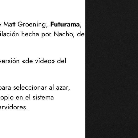
de Matt Groening,
Futurama
,
ilación hecha por Nacho, de
 versión «de vídeo» del
para seleccionar al azar,
opio en el sistema
ervidores.