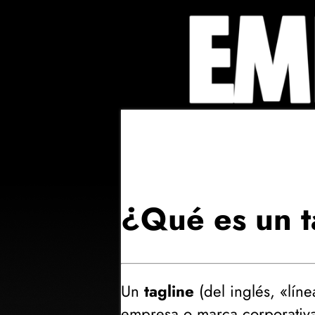
¿Qué es un t
Un
tagline
(
del inglés, «líne
empresa o marca corporativa