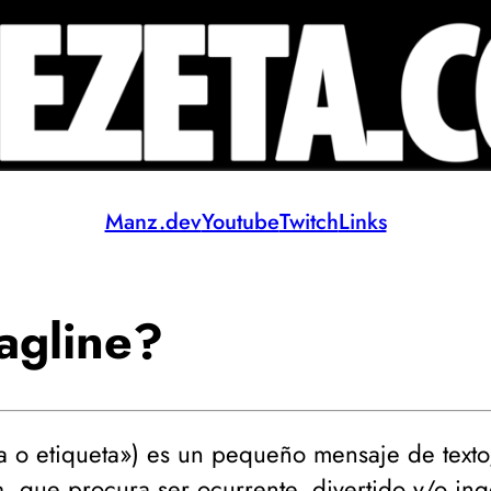
Manz.dev
Youtube
Twitch
Links
agline?
a o etiqueta»
) es un pequeño mensaje de texto,
, que procura ser ocurrente, divertido y/o ing