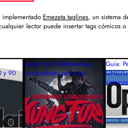
ha implementado
Emezeta taglines
, un sistema d
cualquier lector puede insertar tags cómicos o
Kung Fury: Referencias y
Guía: Pe
0 y 90
curiosidades
peliculas
GNU/Li
sistemas