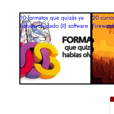
10 formatos que quizás ya
20 curio
habías olvidado (II)
software
Firewatc