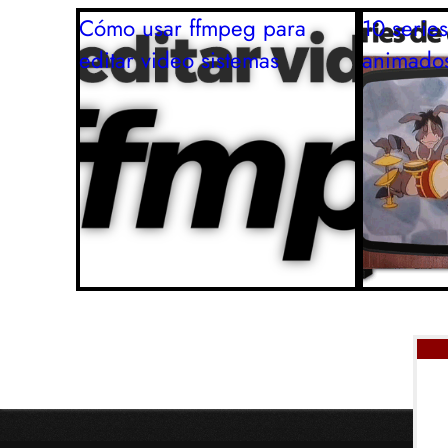
Cómo usar ffmpeg para
10 serie
editar video
sistemas
animados