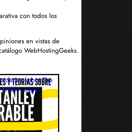
ativa con todos los
piniones en vistas de
el catálogo WebHostingGeeks.
osidades sobre The
Parable
juegos