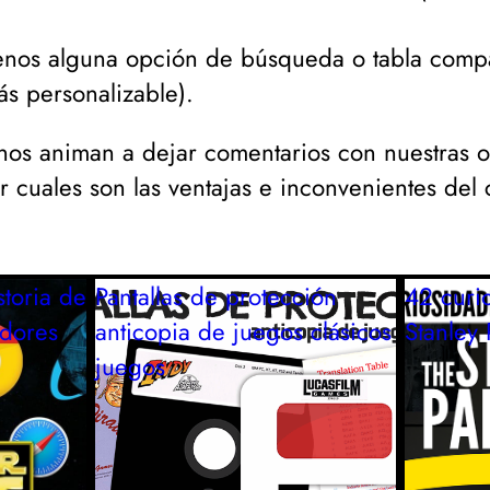
nos alguna opción de búsqueda o tabla compar
ás personalizable
).
os animan a dejar comentarios con nuestras o
ar cuales son las ventajas e inconvenientes d
toria de
Pantallas de protección
42 curi
adores
anticopia de juegos clásicos
Stanley 
juegos