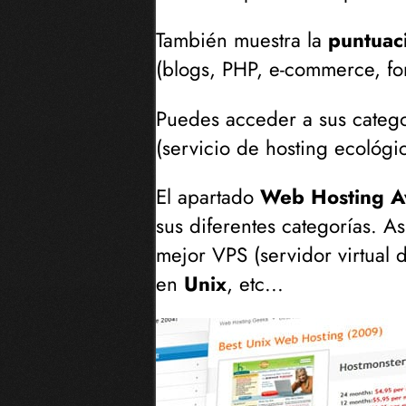
También muestra la
puntuac
(
blogs, PHP, e-commerce, for
Puedes acceder a sus categ
(
servicio de hosting ecológi
El apartado
Web Hosting A
sus diferentes categorías. A
mejor VPS (
servidor virtual
en
Unix
, etc...