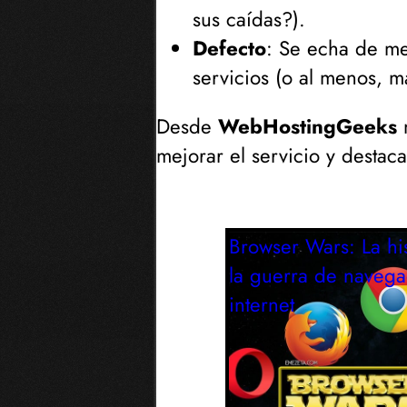
sus caídas?
).
Defecto
: Se echa de me
servicios (
o al menos, m
Desde
WebHostingGeeks
n
mejorar el servicio y destac
Browser Wars: La his
la guerra de naveg
internet