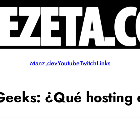
Manz.dev
Youtube
Twitch
Links
eeks: ¿Qué hosting e