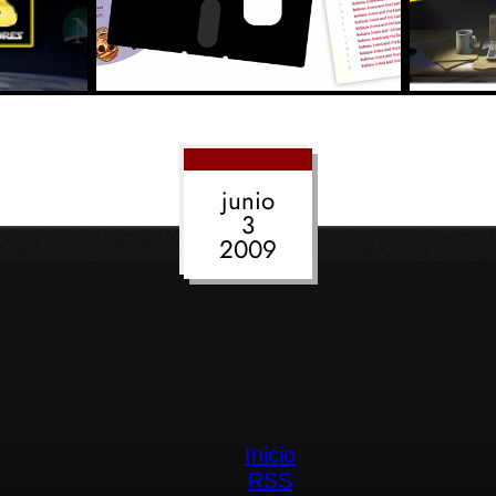
junio
3
2009
Inicio
RSS