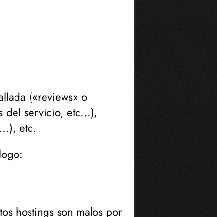
llada (
«reviews» o
del servicio, etc...
),
...
), etc.
logo:
tos hostings son malos por