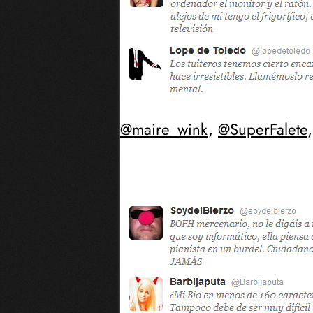
@maire_wink
,
@SuperFalete