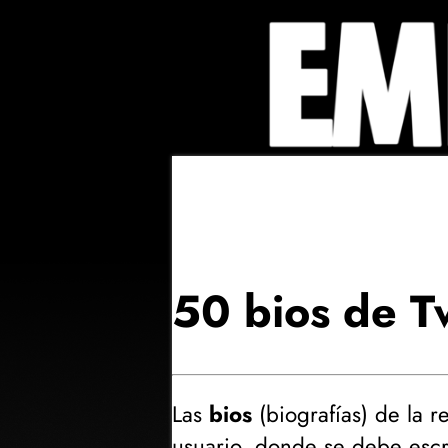
50 bios de Tw
Las
bios
(
biografías
) de la r
usuario
, donde se debe escr