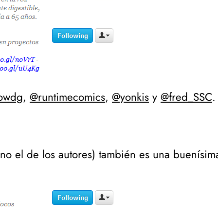
owdg
,
@runtimecomics
,
@yonkis
y
@fred_SSC
.
 no el de los autores
) también es una buenísima