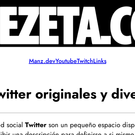
Manz.dev
Youtube
Twitch
Links
itter originales y div
ed social
Twitter
son un pequeño espacio disp
ibir una descripción para definirse a si mis