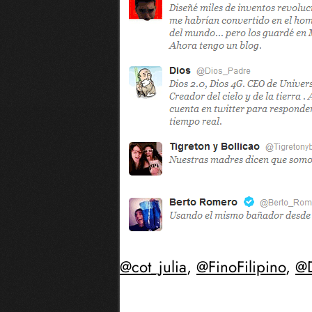
@cot_julia
,
@FinoFilipino
,
@D