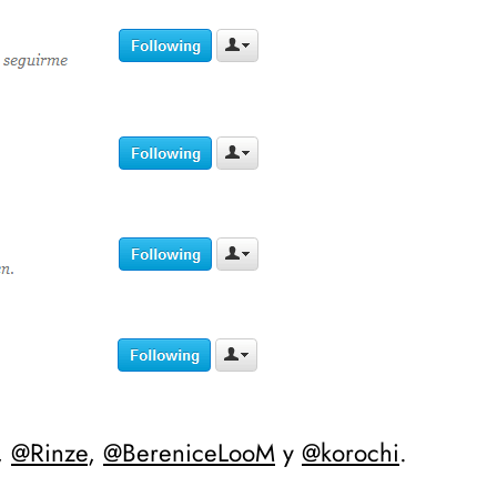
,
@Rinze
,
@BereniceLooM
y
@korochi
.