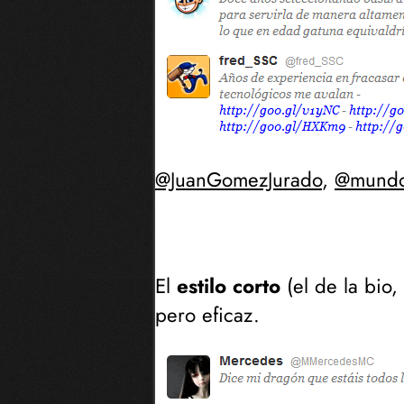
@JuanGomezJurado
,
@mund
El
estilo corto
(
el de la bio,
pero eficaz.