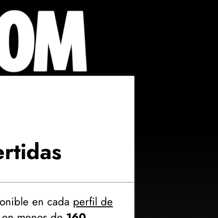
ertidas
onible en cada
perfil de
mo en menos de
160