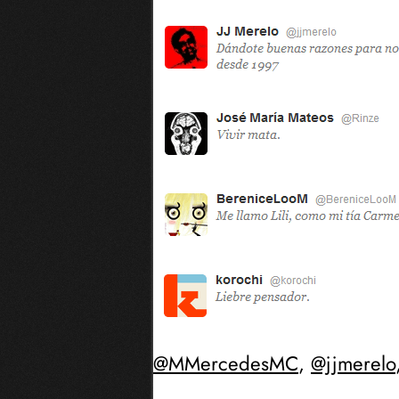
@MMercedesMC
,
@jjmerelo