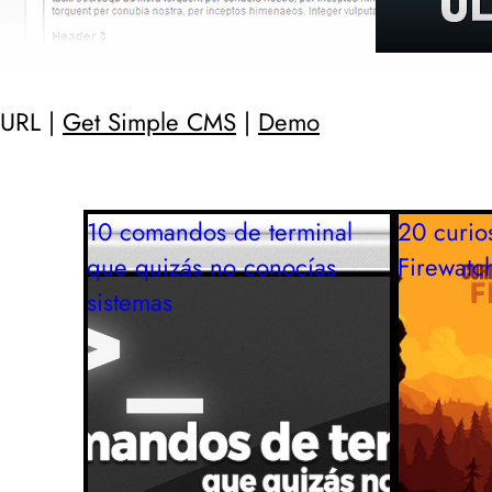
URL |
Get Simple CMS
|
Demo
10 comandos de terminal
20 curio
que quizás no conocías
Firewatc
sistemas