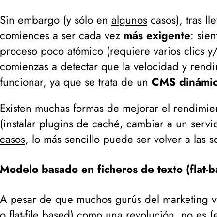
Sin embargo (
y sólo en
algunos
casos
), tras 
comiences a ser cada vez
más exigente
: sie
proceso poco atómico (
requiere varios clics y
comienzas a detectar que la velocidad y ren
funcionar, ya que se trata de un
CMS dinámi
Existen muchas formas de mejorar el rendimi
(
instalar plugins de caché, cambiar a un servid
casos
, lo más sencillo puede ser volver a las 
Modelo basado en ficheros de texto (flat-b
A pesar de que muchos gurús del marketing 
o flat-file based
) como una
revolución
, no es (