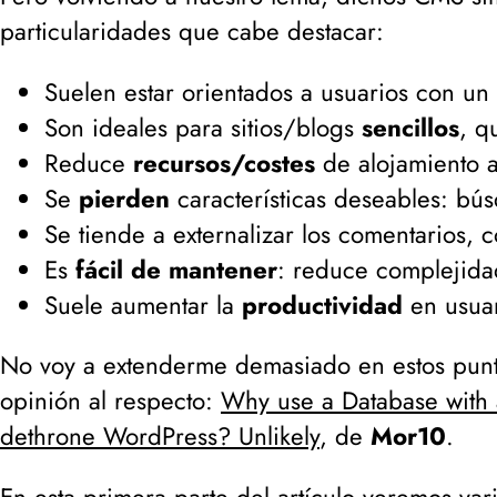
particularidades que cabe destacar:
Suelen estar orientados a usuarios con un
Son ideales para sitios/blogs
sencillos
, q
Reduce
recursos/costes
de alojamiento al
Se
pierden
características deseables: búsq
Se tiende a externalizar los comentarios,
Es
fácil de mantener
: reduce complejidad
Suele aumentar la
productividad
en usuar
No voy a extenderme demasiado en estos punt
opinión al respecto:
Why use a Database with
dethrone WordPress? Unlikely
, de
Mor10
.
En esta primera parte del artículo veremos var