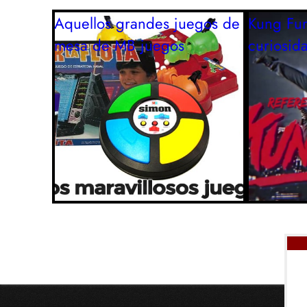
Aquellos grandes juegos de
Kung Fur
mesa de MB
juegos
curiosid