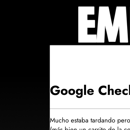
Google Check
Mucho estaba tardando pero
(
más bien un carrito de la c