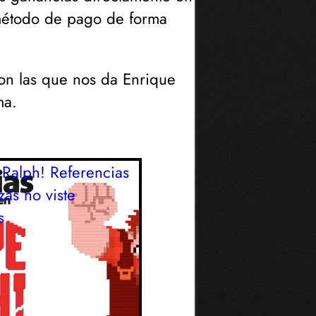
método de pago de forma
con las que nos da Enrique
ma.
Ralph! Referencias
ás no viste
s