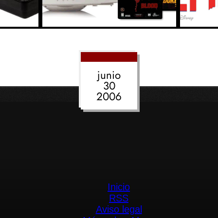
junio
30
2006
Inicio
RSS
Aviso legal