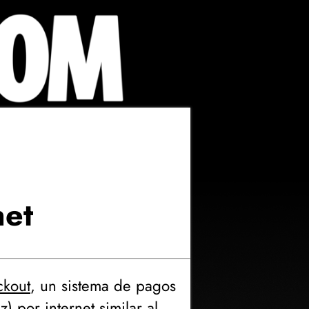
net
kout
, un sistema de pagos
ez
) por internet similar al