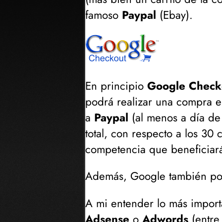
famoso
Paypal
(
Ebay
).
En principio
Google Check
podrá realizar una compra 
a
Paypal
(
al menos a día de
total, con respecto a los 30
competencia que beneficiará 
Además, Google también pon
A mi entender lo más import
Adsense
o
Adwords
(
entre