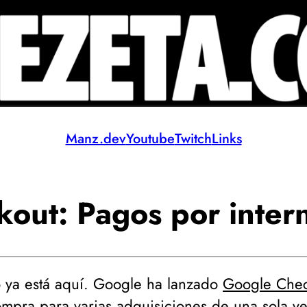
Manz.dev
Youtube
Twitch
Links
out: Pagos por inter
 ya está aquí. Google ha lanzado
Google Chec
ompra para varias adquisiciones de una sola v