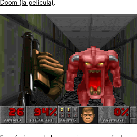
Doom (la película)
.