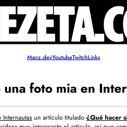
Manz.dev
Youtube
Twitch
Links
una foto mia en Inter
 Internautas
un artículo titulado
¿Qué hacer si
sidero muy interesante el artículo, asi que vamo