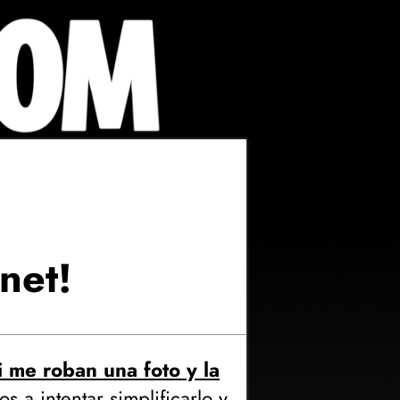
net!
 me roban una foto y la
s a intentar simplificarlo y