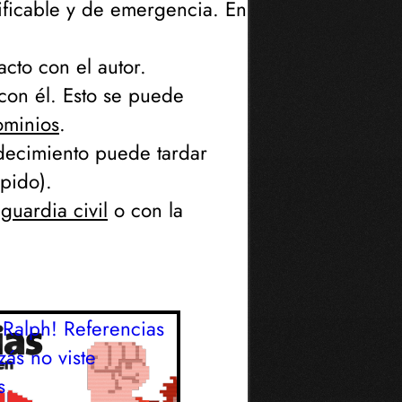
ificable y de emergencia. En
cto con el autor.
con él. Esto se puede
minios
.
odecimiento puede tardar
ápido
).
guardia civil
o con la
Ralph! Referencias
ás no viste
s