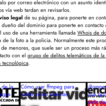
alo por correo electrónico con un asunto ident
os vía web tardan en revisarlos.
viso legal
de su página, para ponerte en conta
l dueño del dominio para ponerte en contacto 
 el uso de una herramienta llamada
Whois de do
n de la foto a la policia. Normalmente este pr
a de menores, que suele ser un proceso más r
tacto con el
grupo de delitos telemáticos de la 
n tecnológica
.
 de la
Cómo usar ffmpeg para
¡Rompe 
uegos
editar video
sistemas
que quiz
pelicula