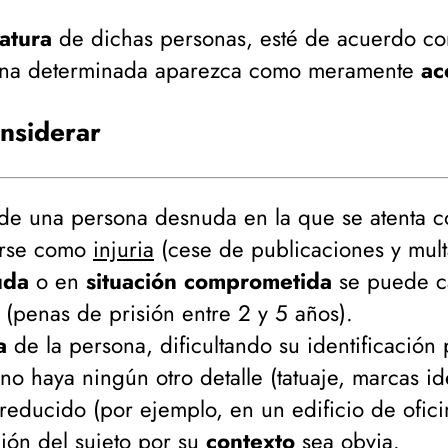
catura
de dichas personas, esté de acuerdo co
ona determinada aparezca como meramente
ac
onsiderar
 de una persona desnuda en la que se atenta c
carse como
injuria
(
cese de publicaciones y mul
uda
o en
situación comprometida
se puede c
(
penas de prisión entre 2 y 5 años
).
a
de la persona, dificultando su identificación 
no haya ningún otro detalle (
tatuaje, marcas ide
reducido (
por ejemplo, en un edificio de ofici
ación del sujeto por su
contexto
sea obvia.