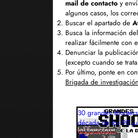
mail de contacto
y enví
algunos casos, los corre
Buscar el apartado de
A
Busca la información de
realizar fácilmente con
Denunciar la publicació
(
excepto cuando se trat
Por último, ponte en con
Brigada de investigació
30 grandes shooters
década de los 90
j