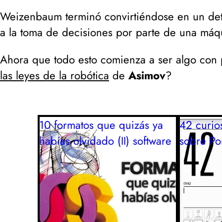
Weizenbaum terminó convirtiéndose en un det
a la toma de decisiones por parte de una máqu
Ahora que todo esto comienza a ser algo con 
las leyes de la robótica
de
Asimov
?
10 formatos que quizás ya
42 curio
habías olvidado (II)
software
sobre Por