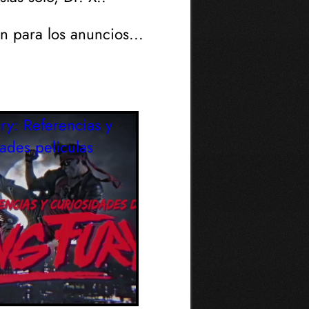
an para los anuncios...
ry: Referencias y
dades
peliculas