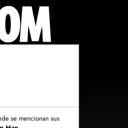
nde se mencionan sus
on Man
.