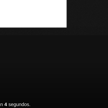
en
4
segundos.