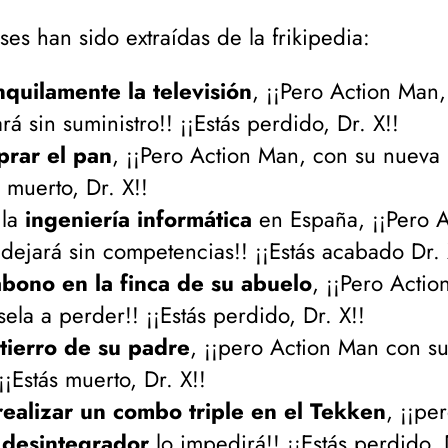
ses han sido extraídas de la frikipedia:
nquilamente la televisión
, ¡¡Pero Action Man
rá sin suministro!! ¡¡Estás perdido, Dr. X!!
rar el pan
, ¡¡Pero Action Man, con su nueva
 muerto, Dr. X!!
 la
ingeniería informática
en España, ¡¡Pero 
dejará sin competencias!! ¡¡Estás acabado Dr. 
abono en la finca de su abuelo
, ¡¡Pero Acti
la a perder!! ¡¡Estás perdido, Dr. X!!
tierro de su padre
, ¡¡pero Action Man con s
¡¡Estás muerto, Dr. X!!
realizar un combo triple en el Tekken
, ¡¡pe
 desintegrador
lo impedirá!! ¡¡Estás perdido, 