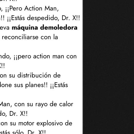
, ¡¡Pero Action Man,
! ¡¡Estás despedido, Dr. X!!
ueva
máquina demoledora
 reconciliarse con la
do, ¡¡pero action man con
!!
on su distribución de
ne sus planes!! ¡¡Estás
 Man, con su rayo de calor
o, Dr. X!!
con su motor explosivo de
tás sólo, Dr. X!!