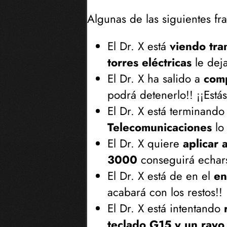
Algunas de las siguientes fra
El Dr. X está
viendo tra
torres eléctricas
le deja
El Dr. X ha salido a
comp
podrá detenerlo!! ¡¡Estás
El Dr. X está terminando
Telecomunicaciones
lo 
El Dr. X quiere
aplicar 
3000
conseguirá echarse
El Dr. X está de en el
en
acabará con los restos!! 
El Dr. X está intentando
teclado G15 y un rayo