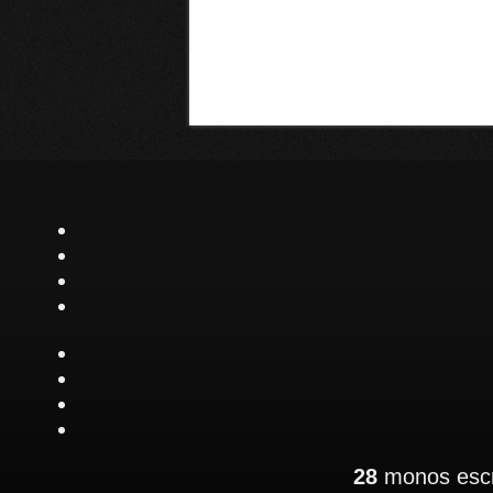
28
monos escr