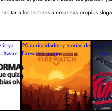
 Incitar a los lectores a crear sus propios slog
zás ya
20 curiosidades y teorías de
Kung Fu
software
Firewatch
juegos
curiosi