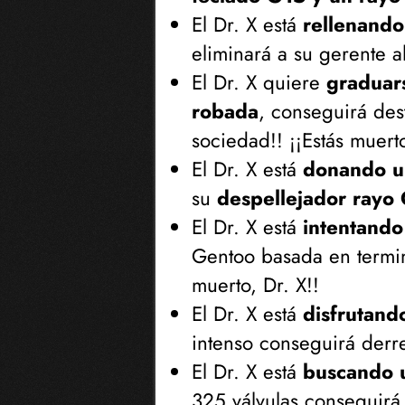
El Dr. X está
rellenando
eliminará a su gerente a
El Dr. X quiere
graduar
robada
, conseguirá des
sociedad!! ¡¡Estás muerto
El Dr. X está
donando u
su
despellejador rayo
El Dr. X está
intentando
Gentoo basada en termin
muerto, Dr. X!!
El Dr. X está
disfrutan
intenso conseguirá derre
El Dr. X está
buscando 
325 válvulas conseguirá e