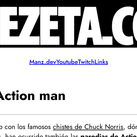
Manz.dev
Youtube
Twitch
Links
Action man
o con los famosos
chistes de Chuck Norris
, dó
s, han ocurrido también las
parodias de Acti