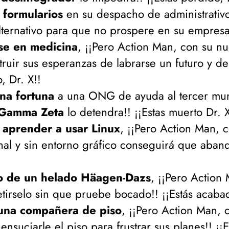
 formularios
en su despacho de administrativo
lternativo para que no prospere en su empresa!
se en medicina
, ¡¡Pero Action Man, con su n
truir sus esperanzas de labrarse un futuro y de
, Dr. X!!
na fortuna
a una ONG de ayuda al tercer mun
 Gamma Zeta
lo detendra!! ¡¡Estas muerto Dr. X
 aprender a usar Linux
, ¡¡Pero Action Man, c
al y sin entorno gráfico conseguirá que abando
do de un helado Häagen-Dazs
, ¡¡Pero Action
tirselo sin que pruebe bocado!! ¡¡Estás acabad
una compañera de piso
, ¡¡Pero Action Man, 
nsuciarle el piso para frustrar sus planes!! ¡¡Es