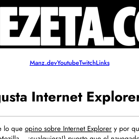
Manz.dev
Youtube
Twitch
Links
usta Internet Explore
e lo que
opino sobre Internet Explorer
y por qu
ozilla... ¡cualquiera!
) puesto que el navegado