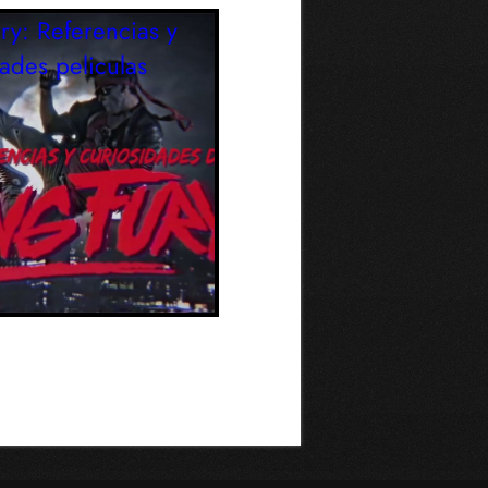
ry: Referencias y
dades
peliculas