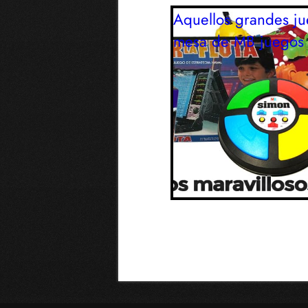
Aquellos grandes j
mesa de MB
juegos