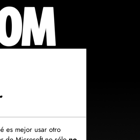
r
é es mejor usar otro
r de Microsoft no sólo
no