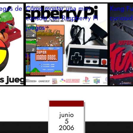
uegos de
Cómo montar una mini
Kung Fu
consola con Raspberry Pi
curiosi
juegos
junio
5
2006