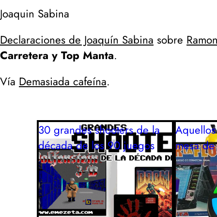
Joaquin Sabina
Declaraciones de Joaquín Sabina
sobre
Ramonc
Carretera y Top Manta
.
Vía
Demasiada cafeína
.
30 grandes shooters de la
Aquellos
década de los 90
juegos
mesa de