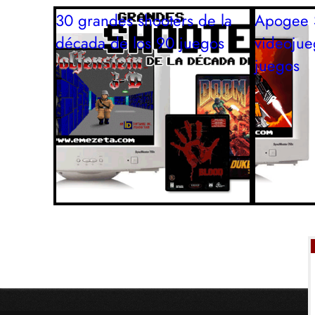
30 grandes shooters de la
Apogee S
década de los 90
juegos
videojue
juegos