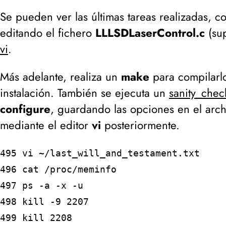
Se pueden ver las últimas tareas realizadas, 
editando el fichero
LLLSDLaserControl.c
(
su
vi
.
Más adelante, realiza un
make
para compilarl
instalación. También se ejecuta un
sanity_chec
configure
, guardando las opciones en el arc
mediante el editor
vi
posteriormente.
495 vi ~/last_will_and_testament.txt
496 cat /proc/meminfo
497 ps -a -x -u
498 kill -9 2207
499 kill 2208