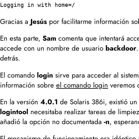
Logging in with home=/
Gracias a
Jesús
por facilitarme información sob
En esta parte,
Sam
comenta que intentará acce
accede con un nombre de usuario
backdoor
detrás.
El comando
login
sirve para acceder al siste
información sobre
el comando login
veremos q
En la versión
4.0.1
de Solaris 386i, existió u
logintool
necesitaba realizar tareas de limpiez
añadió la opción no documentada
-n
, esperan
El
mecanismo de funcionamiento
era idéntico 