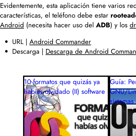
Evidentemente, esta aplicación tiene varios req
características, el teléfono debe estar
rootead
Android
(
necesita hacer uso del
ADB
) y los
dr
URL |
Android Commander
Descarga |
Descarga de Android Comman
10 formatos que quizás ya
Guía: Per
habías olvidado (II)
software
GNU/Lin
sistemas