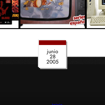
junio
28
2005