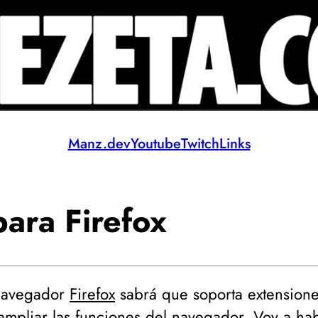
Manz.dev
Youtube
Twitch
Links
para Firefox
 navegador
Firefox
sabrá que soporta extension
mpliar las funciones del navegador. Voy a hab