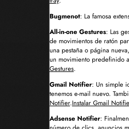
tray
.
Bugmenot
: La famosa exten
All-in-one Gestures
: Las ge
de movimientos de ratón par
una pestaña o página nueva, a
un movimiento predefinido al
Gestures
.
Gmail Notifier
: Un simple i
tenemos e-mail nuevo. Tamb
Notifier
.
Instalar Gmail Notifi
Adsense Notifier
: Finalmen
número de clics, anuncios m