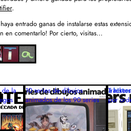
ifier
.
aya entrado ganas de instalarse estas extensi
 en comentarlo! Por cierto, visitas...
 de la
10 series de dibujos
Tracker
uegos
animados de los 90
series
por ord