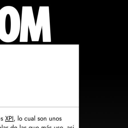
es
XPI
, lo cual son unos
lar de las que más uso, asi