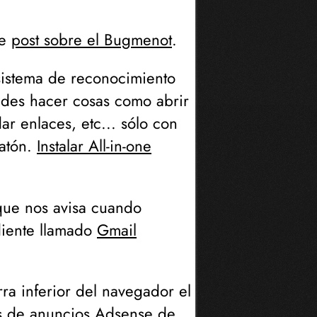
te
post sobre el Bugmenot
.
sistema de reconocimiento
edes hacer cosas como abrir
ar enlaces, etc... sólo con
ratón.
Instalar All-in-one
 que nos avisa cuando
diente llamado
Gmail
ra inferior del navegador el
os de anuncios Adsense de