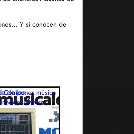
ones... Y si conocen de
s: Componer música
enador
software