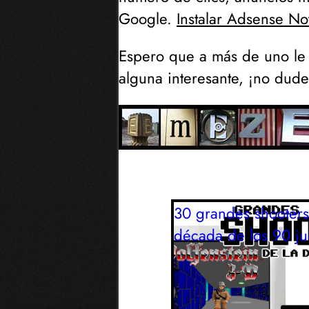
Google.
Instalar Adsense Not
Espero que a más de uno le h
alguna interesante, ¡no duden
30 grandes shooters
década de los 90
j